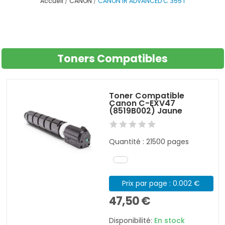
Accueil
CANON
CANON IR ADVANCED C 355 I
Toners Compatibles
Toner Compatible
Canon C-EXV47
(8519B002) Jaune
Quantité : 21500 pages
Prix par page : 0.002 €
47,50 €
Disponibilité:
En stock