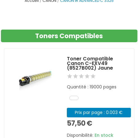
Accueil
CANON
CANON IR ADVANCED C 3325
Toners Compatibles
Toner Compatible
Canon C-EXV49
(8527B002) Jaune
Quantité : 19000 pages
Prix par page : 0.003 €
57,50 €
Disponibilité:
En stock