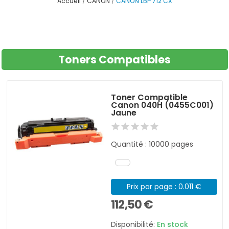
Accueil
CANON
CANON LBP 712 CX
Toners Compatibles
Toner Compatible
Canon 040H (0455C001)
Jaune
Quantité : 10000 pages
Prix par page : 0.011 €
112,50 €
Disponibilité:
En stock