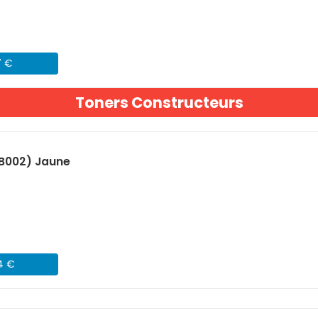
7 €
Toners Constructeurs
B002) Jaune
64 €