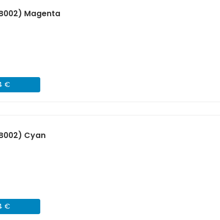
8B002) Magenta
64 €
B002) Cyan
64 €