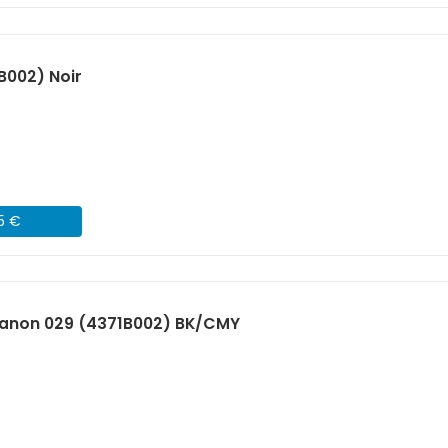
B002) Noir
45 €
anon 029 (4371B002) BK/CMY