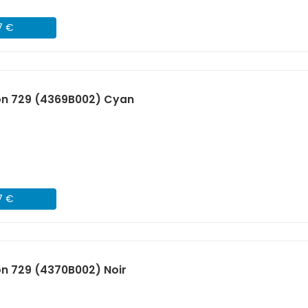
7 €
n 729 (4369B002) Cyan
7 €
n 729 (4370B002) Noir