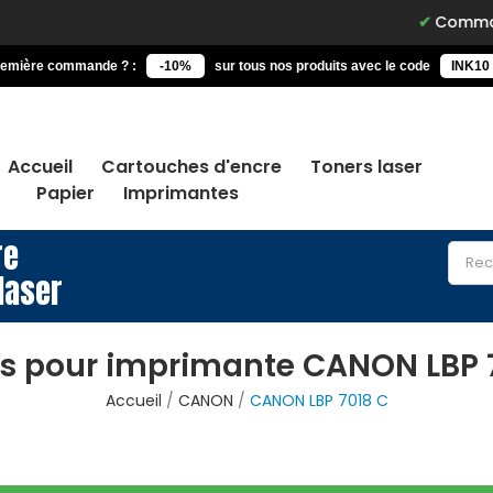
Commandez avant 
remière commande ? :
-10%
sur tous nos produits avec le code
INK10
Accueil
Cartouches d'encre
Toners laser
Papier
Imprimantes
re
laser
s pour imprimante CANON LBP 
Accueil
CANON
CANON LBP 7018 C