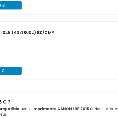
3 €
n 029 (4371B002) BK/CMY
3 €
 C ?
ompatible
avec l’
imprimante CANON LBP 7018 C
. Nous référ
eur.