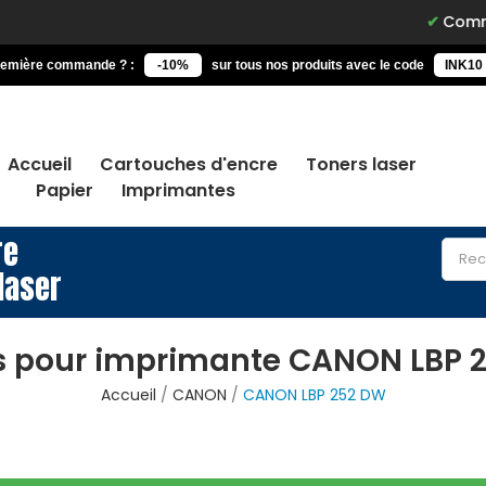
Commandez av
remière commande ? :
-10%
sur tous nos produits avec le code
INK10
Accueil
Cartouches d'encre
Toners laser
Papier
Imprimantes
re
laser
s pour imprimante CANON LBP 
Accueil
CANON
CANON LBP 252 DW