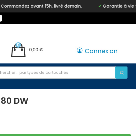
ndez avant 15h, livré demain.
Garantie à vie sur no
0
0,00 €
Connexion
180 DW