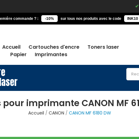
Comma
remière commande ? :
-10%
sur tous nos produits avec le code
INK10
Accueil
Cartouches d'encre
Toners laser
Papier
Imprimantes
re
laser
s pour imprimante CANON MF 6
Accueil
CANON
CANON MF 6180 DW