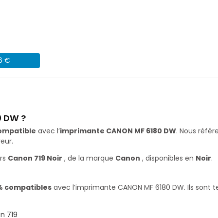
46 €
0 DW ?
ompatible
avec l’
imprimante CANON MF 6180 DW
. Nous réf
eur.
ers
Canon 719 Noir
, de la marque
Canon
, disponibles en
Noir
.
% compatibles
avec l’imprimante CANON MF 6180 DW. Ils sont te
n 719