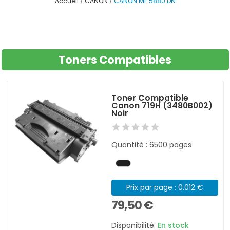
Accueil
CANON
CANON MF 5880 DN
Toners Compatibles
Toner Compatible
Canon 719H (3480B002)
Noir
Quantité : 6500 pages
Prix par page : 0.012 €
79,50 €
Disponibilité:
En stock