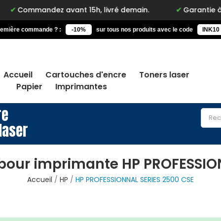
Commandez avant 15h, livré demain.
Garantie à vie 
remière commande ? :
-10%
sur tous nos produits avec le code
INK10
Accueil
Cartouches d'encre
Toners laser
Papier
Imprimantes
re
laser
pour imprimante HP PROFESSIO
Accueil
HP
HP PROFESSIONNAL SERIES 2500 CSE