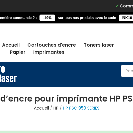
Commandez 
remière commande ? :
-10%
sur tous nos produits avec le code
INK10
Accueil
Cartouches d'encre
Toners laser
Papier
Imprimantes
re
laser
d’encre pour imprimante HP PS
Accueil
HP
HP PSC 950 SERIES