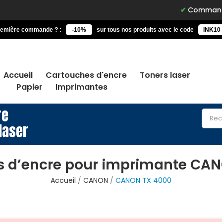
Commandez avant
remière commande ? :
-10%
sur tous nos produits avec le code
INK10
Accueil
Cartouches d'encre
Toners laser
Papier
Imprimantes
re
laser
s d’encre pour imprimante CAN
Accueil
CANON
CANON TX 4000