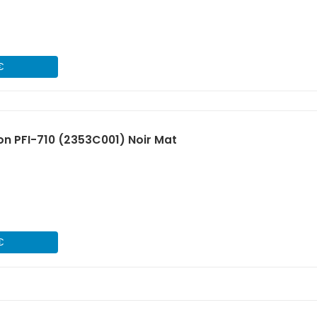
€
n PFI-710 (2353C001) Noir Mat
€