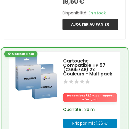
19,50 €
Disponibilité:
En stock
AJOUTER AU PANIER
💎 Meilleur Deal
Cartouche
Compatible HP 57
(C6657AE) 2x
Couleurs - Multipack
Économisez 72.7 % par rapport
à l'original
Quantité : 36 ml
Prix par ml : 1.36 €