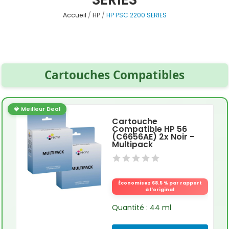
Accueil
HP
HP PSC 2200 SERIES
Cartouches Compatibles
💎 Meilleur Deal
Cartouche
Compatible HP 56
(C6656AE) 2x Noir -
Multipack
Économisez 68.5 % par rapport
à l'original
Quantité : 44 ml