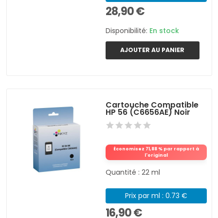
28,90 €
Disponibilité:
En stock
AJOUTER AU PANIER
Cartouche Compatible
HP 56 (C6656AE) Noir
Économisez 71,88 % par rapport à
l'original
Quantité : 22 ml
Prix par ml : 0.73 €
16,90 €