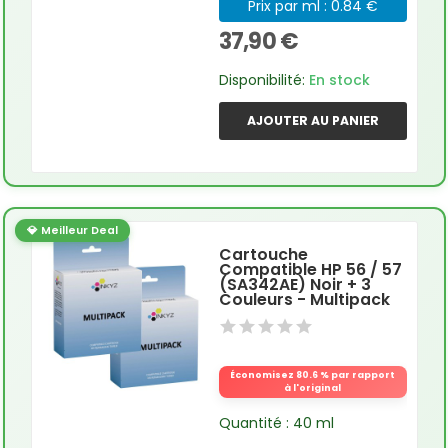
Prix par ml : 0.84 €
37,90 €
Disponibilité:
En stock
AJOUTER AU PANIER
💎 Meilleur Deal
Cartouche
Compatible HP 56 / 57
(SA342AE) Noir + 3
Couleurs - Multipack
Économisez 80.6 % par rapport
à l'original
Quantité : 40 ml