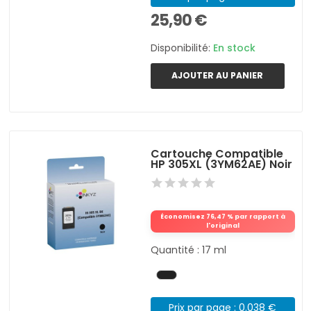
25,90 €
Disponibilité:
En stock
AJOUTER AU PANIER
Cartouche Compatible
HP 305XL (3YM62AE) Noir
Économisez 76,47 % par rapport à
l'original
Quantité : 17 ml
Prix par page : 0.038 €