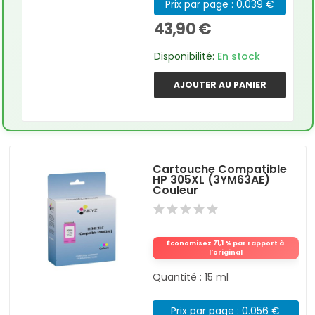
Prix par page : 0.039 €
43,90 €
Disponibilité:
En stock
AJOUTER AU PANIER
Cartouche Compatible
HP 305XL (3YM63AE)
Couleur
Économisez 71,1 % par rapport à
l'original
Quantité : 15 ml
Prix par page : 0.056 €