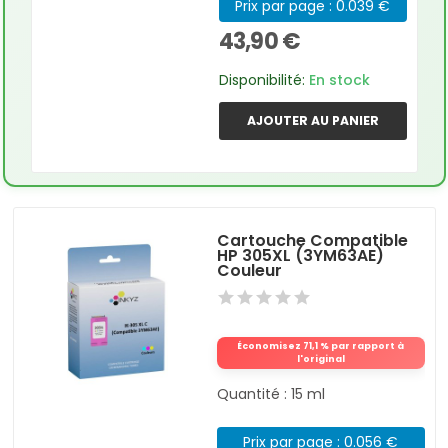
Prix par page : 0.039 €
43,90 €
Disponibilité:
En stock
AJOUTER AU PANIER
Cartouche Compatible
HP 305XL (3YM63AE)
Couleur
Économisez 71,1 % par rapport à
l'original
Quantité : 15 ml
Prix par page : 0.056 €