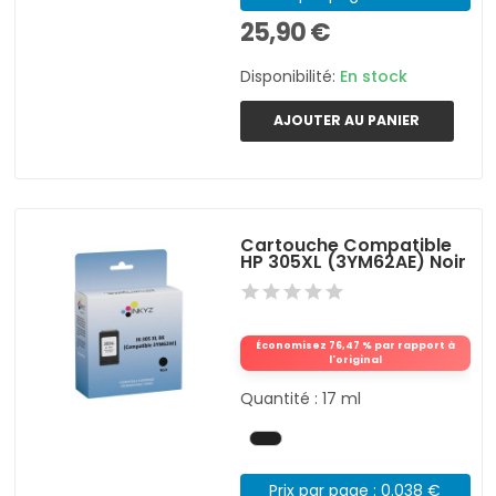
25,90 €
Disponibilité:
En stock
AJOUTER AU PANIER
Cartouche Compatible
HP 305XL (3YM62AE) Noir
Économisez 76,47 % par rapport à
l'original
Quantité : 17 ml
Prix par page : 0.038 €