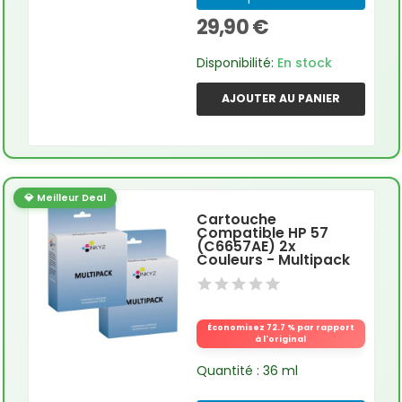
29,90 €
Disponibilité:
En stock
AJOUTER AU PANIER
💎 Meilleur Deal
Cartouche
Compatible HP 57
(C6657AE) 2x
Couleurs - Multipack
Économisez 72.7 % par rapport
à l'original
Quantité : 36 ml