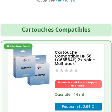
Accueil
HP
HP PSC 1216
Cartouches Compatibles
💎 Meilleur Deal
Cartouche
Compatible HP 56
(C6656AE) 2x Noir -
Multipack
Économisez 68.5 % par rapport
à l'original
Quantité : 44 ml
Prix par ml : 0.84 €