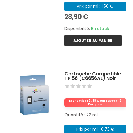
Prix par ml : 1.56 €
28,90 €
Disponibilité:
En stock
AJOUTER AU PANIER
Cartouche Compatible
HP 56 (C6656AE) Noir
Économisez 71,88 % par rapport à
l'original
Quantité : 22 ml
Prix par ml : 0.73 €