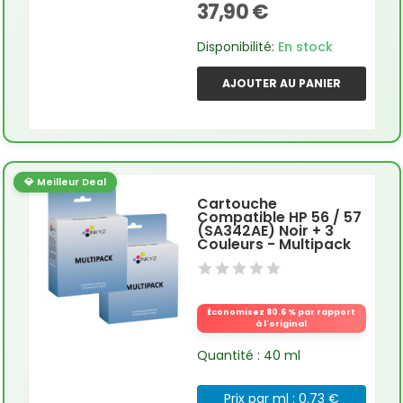
37,90 €
Disponibilité:
En stock
AJOUTER AU PANIER
💎 Meilleur Deal
Cartouche
Compatible HP 56 / 57
(SA342AE) Noir + 3
Couleurs - Multipack
Économisez 80.6 % par rapport
à l'original
Quantité : 40 ml
Prix par ml : 0.73 €