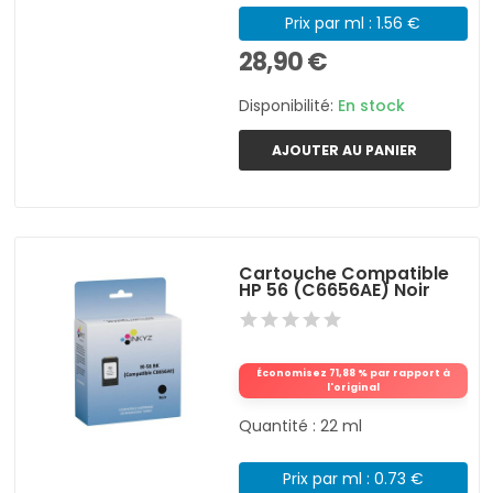
Prix par ml : 1.56 €
28,90 €
Disponibilité:
En stock
AJOUTER AU PANIER
Cartouche Compatible
HP 56 (C6656AE) Noir
Économisez 71,88 % par rapport à
l'original
Quantité : 22 ml
Prix par ml : 0.73 €