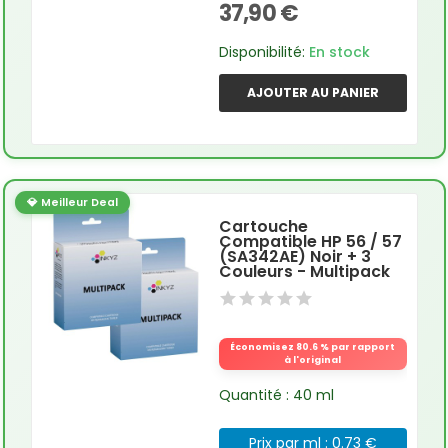
37,90 €
Disponibilité:
En stock
AJOUTER AU PANIER
💎 Meilleur Deal
Cartouche
Compatible HP 56 / 57
(SA342AE) Noir + 3
Couleurs - Multipack
Économisez 80.6 % par rapport
à l'original
Quantité : 40 ml
Prix par ml : 0.73 €