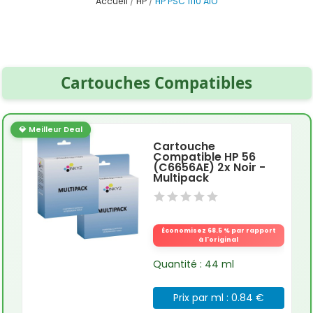
Accueil
HP
HP PSC 1110 AIO
Cartouches Compatibles
💎 Meilleur Deal
Cartouche
Compatible HP 56
(C6656AE) 2x Noir -
Multipack
Économisez 68.5 % par rapport
à l'original
Quantité : 44 ml
Prix par ml : 0.84 €