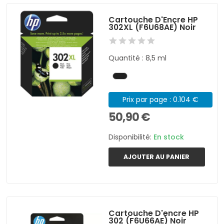
Cartouche D'Encre HP
302XL (F6U68AE) Noir
Quantité : 8,5 ml
Prix par page : 0.104 €
50,90 €
Disponibilité:
En stock
AJOUTER AU PANIER
Cartouche D'encre HP
302 (F6U66AE) Noir