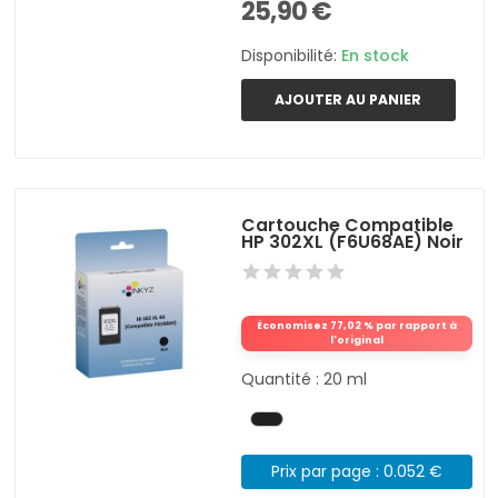
25,90 €
Disponibilité:
En stock
AJOUTER AU PANIER
Cartouche Compatible
HP 302XL (F6U68AE) Noir
Économisez 77,02 % par rapport à
l'original
Quantité : 20 ml
Prix par page : 0.052 €