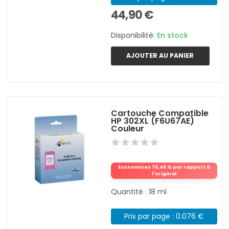
44,90 €
Disponibilité:
En stock
AJOUTER AU PANIER
Cartouche Compatible
HP 302XL (F6U67AE)
Couleur
Économisez 75,46 % par rapport à
l'original
Quantité : 18 ml
Prix par page : 0.076 €