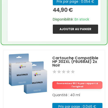
Prix par page : 0.054 €
44,90 €
Disponibilité:
En stock
AJOUTER AU PANIER
Cartouche Compatible
HP 302XL (F6U68AE) 2x
Noir
Économisez 80.1 % par rapport à
l'original
Quantité : 40 ml
Prix par page : 0.046 €