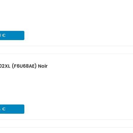
8 €
02XL (F6U68AE) Noir
4 €