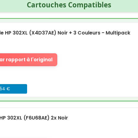
Cartouches Compatibles
 HP 302XL (X4D37AE) Noir + 3 Couleurs - Multipack
r rapport à l'original
054 €
P 302XL (F6U68AE) 2x Noir