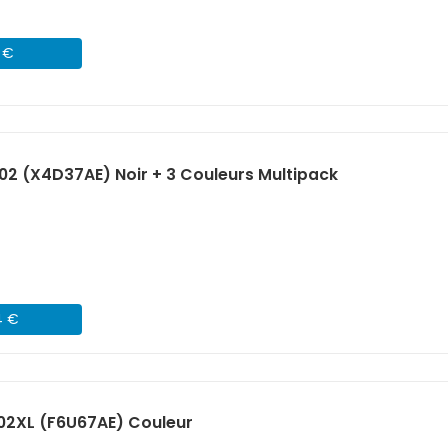
7 €
02 (X4D37AE) Noir + 3 Couleurs Multipack
4 €
02XL (F6U67AE) Couleur