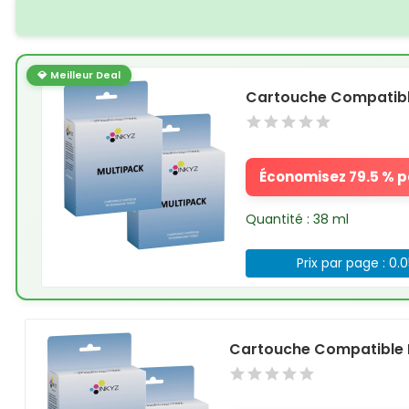
💎 Meilleur Deal
Cartouche Compatible
Économisez 79.5 % pa
Quantité : 38 ml
Prix par page : 0.
Cartouche Compatible H