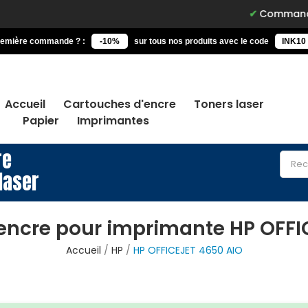
Commandez avant 15h
remière commande ? :
-10%
sur tous nos produits avec le code
INK10
Accueil
Cartouches d'encre
Toners laser
Papier
Imprimantes
re
laser
encre pour imprimante HP OFFI
Accueil
HP
HP OFFICEJET 4650 AIO