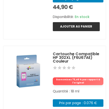
44,90 €
Disponibilité:
En stock
AJOUTER AU PANIER
Cartouche Compatible
HP 302XL (F6U67AE)
Couleur
Économisez 75,46 % par rapport à
l'original
Quantité : 18 ml
Prix par page : 0.076 €