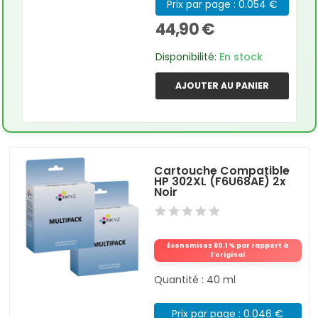
Prix par page : 0.054 €
44,90 €
Disponibilité:
En stock
AJOUTER AU PANIER
Cartouche Compatible
HP 302XL (F6U68AE) 2x
Noir
Économisez 80.1 % par rapport à
l'original
Quantité : 40 ml
Prix par page : 0.046 €