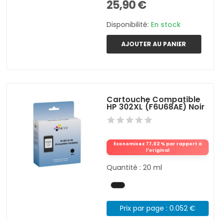
25,90 €
Disponibilité:
En stock
AJOUTER AU PANIER
Cartouche Compatible
HP 302XL (F6U68AE) Noir
Économisez 77,02 % par rapport à
l'original
Quantité : 20 ml
Prix par page : 0.052 €