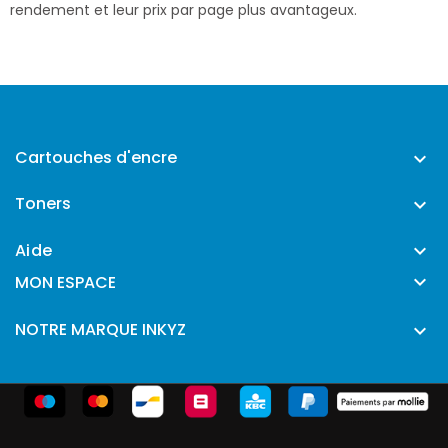
rendement et leur prix par page plus avantageux.
Cartouches d'encre

Toners

Aide


MON ESPACE
NOTRE MARQUE INKYZ
