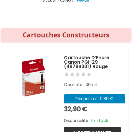
Accueil
CANON
PGI-29
Cartouches Constructeurs
Cartouche D'Encre
Canon PGI-29
(4878B001) Rouge
Quantité : 36 ml
Prix par ml : 0.89 €
32,90 €
Disponibilité:
En stock