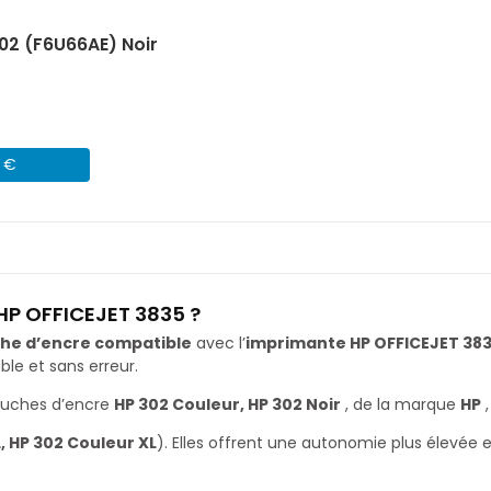
02 (F6U66AE) Noir
1 €
HP OFFICEJET 3835 ?
he d’encre compatible
avec l’
imprimante HP OFFICEJET 38
le et sans erreur.
ouches d’encre
HP 302 Couleur, HP 302 Noir
, de la marque
HP
,
L, HP 302 Couleur XL
). Elles offrent une autonomie plus élevée