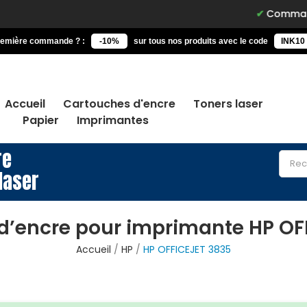
Commandez avant 15
remière commande ? :
-10%
sur tous nos produits avec le code
INK10
Accueil
Cartouches d'encre
Toners laser
Papier
Imprimantes
re
laser
d’encre pour imprimante HP OF
Accueil
HP
HP OFFICEJET 3835