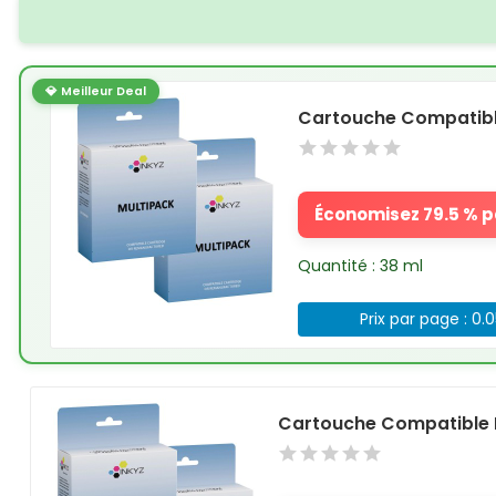
💎 Meilleur Deal
Cartouche Compatible
Économisez 79.5 % pa
Quantité : 38 ml
Prix par page : 0.
Cartouche Compatible H