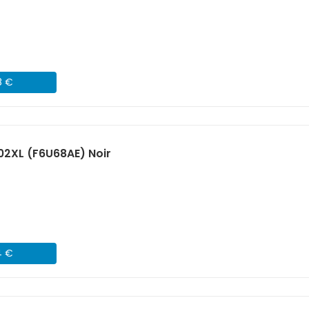
8 €
02XL (F6U68AE) Noir
4 €