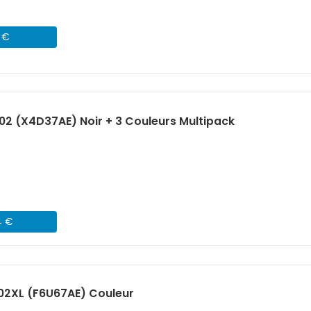
7 €
02 (X4D37AE) Noir + 3 Couleurs Multipack
4 €
02XL (F6U67AE) Couleur