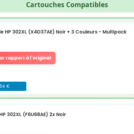
Cartouches Compatibles
 HP 302XL (X4D37AE) Noir + 3 Couleurs - Multipack
r rapport à l'original
054 €
P 302XL (F6U68AE) 2x Noir