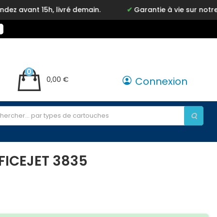
h, livré demain.
Garantie à vie sur notre marque In
0
0,00 €
Connexion
FICEJET 3835