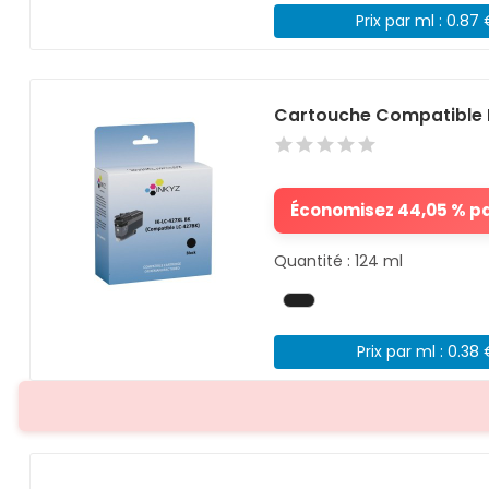
Prix par ml : 0.87
Cartouche Compatible 
Économisez 44,05 % par
Quantité : 124 ml
Prix par ml : 0.38