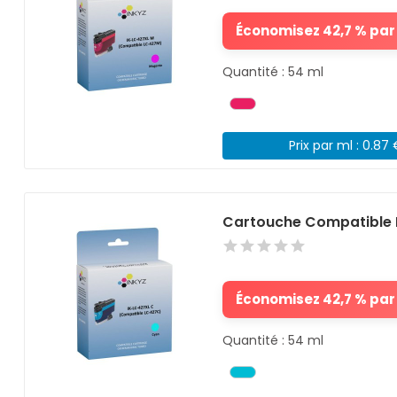
Économisez 42,7 % par 
Quantité : 54 ml
Prix par ml : 0.87
Cartouche Compatible 
Économisez 42,7 % par 
Quantité : 54 ml