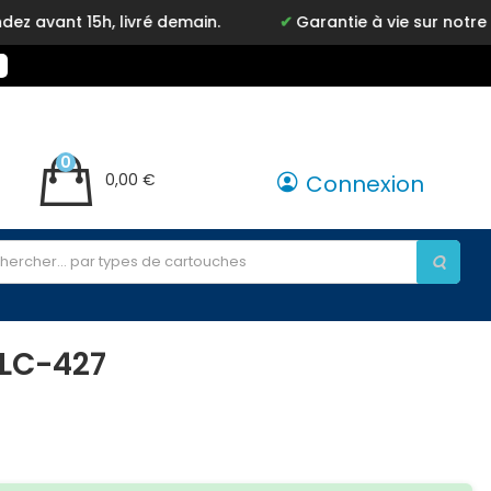
, livré demain.
Garantie à vie sur notre marque Inky
0
0,00 €
Connexion
 LC-427