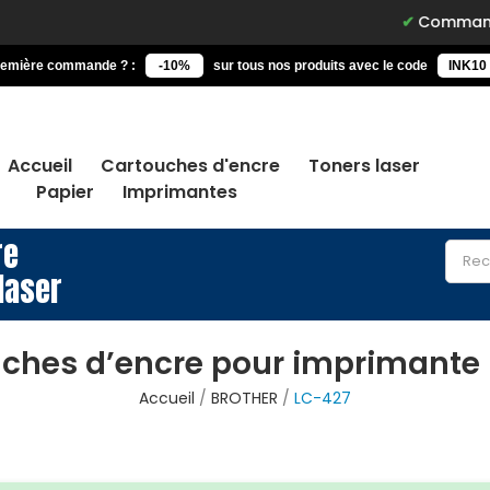
Commandez avant 15h
remière commande ? :
-10%
sur tous nos produits avec le code
INK10
Accueil
Cartouches d'encre
Toners laser
Papier
Imprimantes
re
laser
ches d’encre pour imprimante
Accueil
BROTHER
LC-427