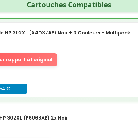
Cartouches Compatibles
 HP 302XL (X4D37AE) Noir + 3 Couleurs - Multipack
r rapport à l'original
054 €
P 302XL (F6U68AE) 2x Noir