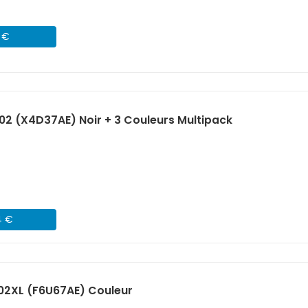
7 €
02 (X4D37AE) Noir + 3 Couleurs Multipack
4 €
02XL (F6U67AE) Couleur