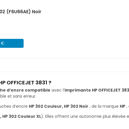
02 (F6U66AE) Noir
1 €
HP OFFICEJET 3831 ?
he d’encre compatible
avec l’
imprimante HP OFFICEJET 383
le et sans erreur.
ouches d’encre
HP 302 Couleur, HP 302 Noir
, de la marque
HP
,
L, HP 302 Couleur XL
). Elles offrent une autonomie plus élevée