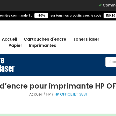
Commandez avant 
remière commande ? :
-10%
sur tous nos produits avec le code
INK10
Accueil
Cartouches d'encre
Toners laser
Papier
Imprimantes
re
laser
d’encre pour imprimante HP OF
Accueil
HP
HP OFFICEJET 3831