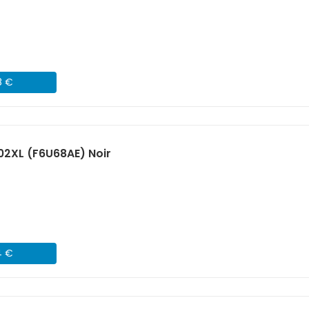
8 €
02XL (F6U68AE) Noir
4 €