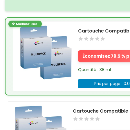
💎 Meilleur Deal
Cartouche Compatible
Économisez 79.5 % pa
Quantité : 38 ml
Prix par page : 0.
Cartouche Compatible H