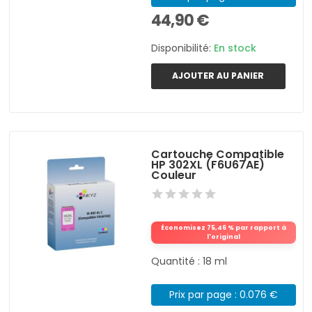
44,90 €
Disponibilité:
En stock
AJOUTER AU PANIER
Cartouche Compatible
HP 302XL (F6U67AE)
Couleur
Économisez 75,46 % par rapport à
l'original
Quantité : 18 ml
Prix par page : 0.076 €