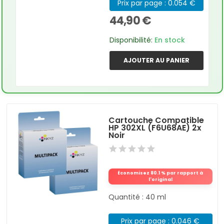
Prix par page : 0.054 €
44,90 €
Disponibilité:
En stock
AJOUTER AU PANIER
Cartouche Compatible
HP 302XL (F6U68AE) 2x
Noir
Économisez 80.1 % par rapport à
l'original
Quantité : 40 ml
Prix par page : 0.046 €