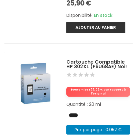
25,90 €
Disponibilité:
En stock
AJOUTER AU PANIER
Cartouche Compatible
HP 302XL (F6U68AE) Noir
Économisez 77,02 % par rapport à
l'original
Quantité : 20 ml
Prix par page : 0.052 €