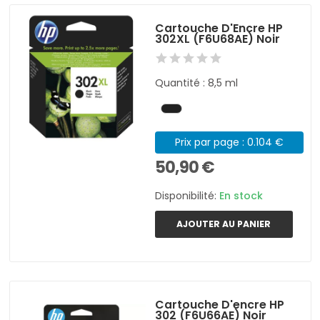
Cartouche D'Encre HP
302XL (F6U68AE) Noir
Quantité : 8,5 ml
Prix par page : 0.104 €
50,90 €
Disponibilité:
En stock
AJOUTER AU PANIER
Cartouche D'encre HP
302 (F6U66AE) Noir