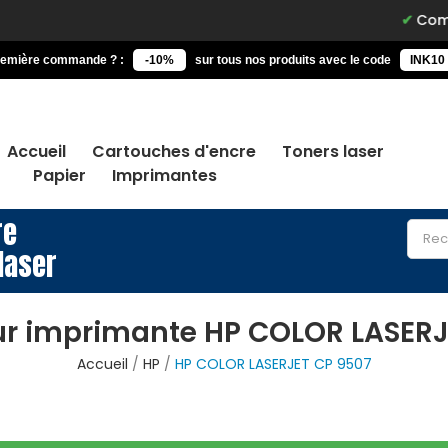
Commande
remière commande ? :
-10%
sur tous nos produits avec le code
INK10
Accueil
Cartouches d'encre
Toners laser
Papier
Imprimantes
re
laser
ur imprimante HP COLOR LASERJ
Accueil
HP
HP COLOR LASERJET CP 9507