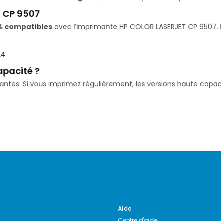
 CP 9507
% compatibles
avec l’imprimante HP COLOR LASERJET CP 9507. Il
24
apacité ?
isantes. Si vous imprimez régulièrement, les versions haute ca
Aide
Centre d'aide