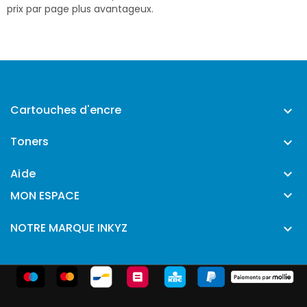
prix par page plus avantageux.
Cartouches d'encre

Toners

Aide


MON ESPACE
NOTRE MARQUE INKYZ
