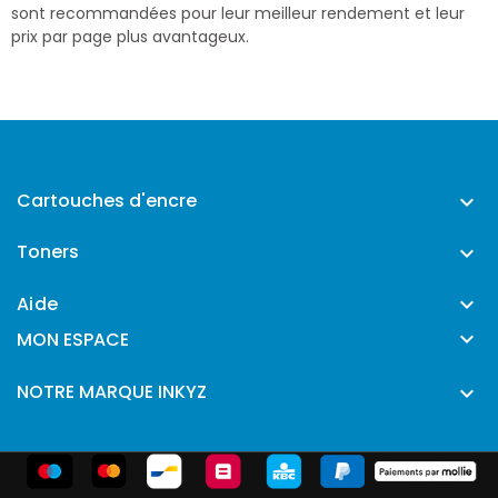
sont recommandées pour leur meilleur rendement et leur
prix par page plus avantageux.
Cartouches d'encre

Toners

Aide


MON ESPACE
NOTRE MARQUE INKYZ
