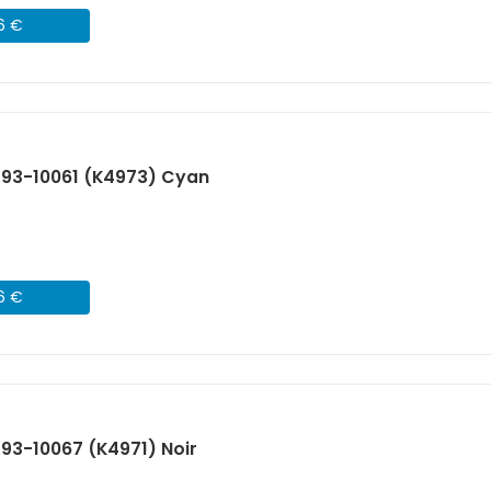
46 €
593-10061 (K4973) Cyan
46 €
593-10067 (K4971) Noir