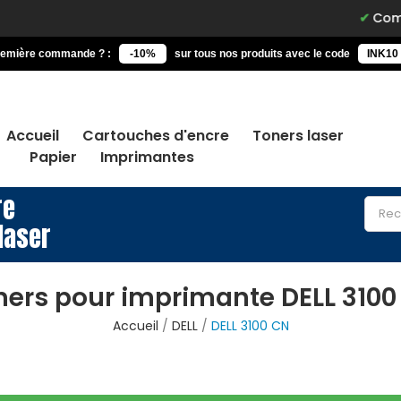
Commandez 
remière commande ? :
-10%
sur tous nos produits avec le code
INK10
Accueil
Cartouches d'encre
Toners laser
Papier
Imprimantes
re
laser
ners pour imprimante DELL 3100
Accueil
DELL
DELL 3100 CN