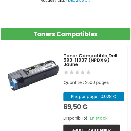
Accueil
DELL
DELL 2155 CN
Toners Compatibles
Toner Compatible Dell
593-11037 (NPDXG)
Jaune
Quantité : 2500 pages
Prix par page : 0.028 €
69,50 €
Disponibilité:
En stock
AJOUTER AU PANIER