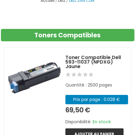
Accueil
DELL
DELL 2155 CDN
Toners Compatibles
Toner Compatible Dell
593-11037 (NPDXG)
Jaune
Quantité : 2500 pages
Prix par page : 0.028 €
69,50 €
Disponibilité:
En stock
AJOUTER AU PANIER