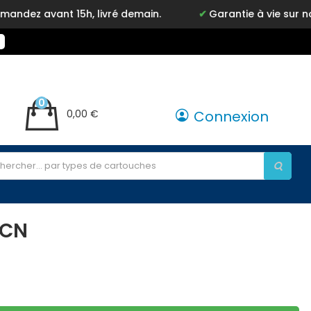
avant 15h, livré demain.
Garantie à vie sur notre m
0
0,00 €
Connexion
0CN