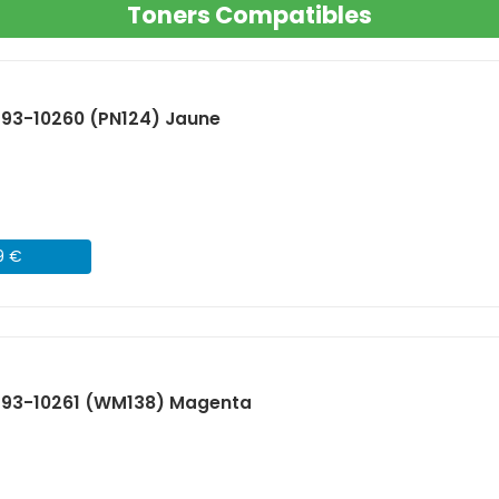
Toners Compatibles
593-10260 (PN124) Jaune
9 €
 593-10261 (WM138) Magenta