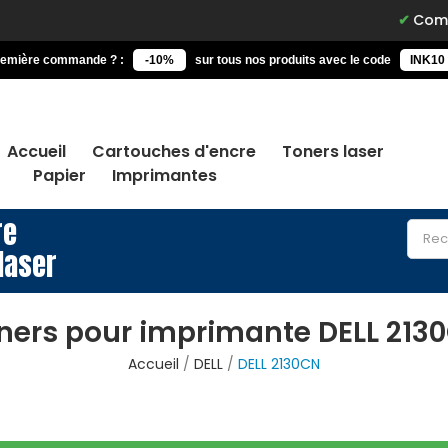
Commandez 
remière commande ? :
-10%
sur tous nos produits avec le code
INK10
Accueil
Cartouches d'encre
Toners laser
Papier
Imprimantes
re
laser
ners pour imprimante DELL 213
Accueil
DELL
DELL 2130CN