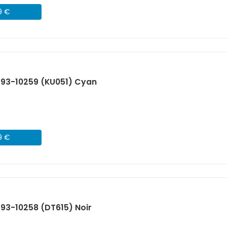
9 €
593-10259 (KU051) Cyan
9 €
593-10258 (DT615) Noir