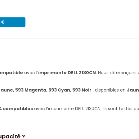
2 €
ompatible
avec l’
imprimante DELL 2130CN
. Nous référençon
Jaune, 593 Magenta, 593 Cyan, 593 Noir
, disponibles en
Jaun
% compatibles
avec l’imprimante DELL 2130CN. Ils sont testés p
apacité ?