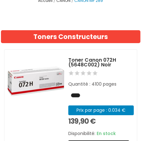
Accueil
CANON
CANON MF 289
Toners Constructeurs
Toner Canon 072H
(5648C002) Noir
Quantité : 4100 pages
Prix par page : 0.034 €
139,90 €
Disponibilité:
En stock