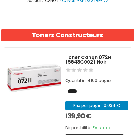
Accueil
CANON
CANON I-SENSYS LBP-172
Toners Constructeurs
Toner Canon 072H
(5648C002) Noir
Quantité : 4100 pages
Prix par page : 0.034 €
139,90 €
Disponibilité:
En stock