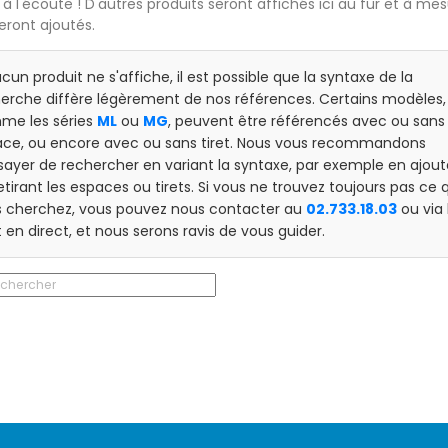
 à l'écoute ! D'autres produits seront affichés ici au fur et à me
seront ajoutés.
ucun produit ne s'affiche, il est possible que la syntaxe de la
erche diffère légèrement de nos références. Certains modèles,
me les séries
ML
ou
MG
, peuvent être référencés avec ou sans
ce, ou encore avec ou sans tiret. Nous vous recommandons
sayer de rechercher en variant la syntaxe, par exemple en ajou
etirant les espaces ou tirets. Si vous ne trouvez toujours pas ce 
 cherchez, vous pouvez nous contacter au
02.733.18.03
ou via 
 en direct, et nous serons ravis de vous guider.