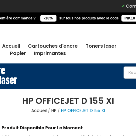
Command
remière commande ? :
-10%
sur tous nos produits avec le code
INK10
Accueil
Cartouches d'encre
Toners laser
Papier
Imprimantes
re
laser
HP OFFICEJET D 155 XI
Accueil
HP
HP OFFICEJET D 155 XI
 Produit Disponible Pour Le Moment