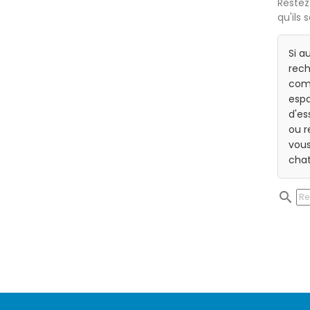
Restez
qu'ils 
Si a
rech
com
espa
d'es
ou r
vous
chat
search