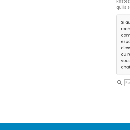
Restez
qu'ils 
Si a
rech
com
espa
d'es
ou r
vous
chat
search