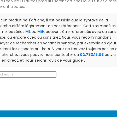
 à l'écoute ! D'autres produits seront affichés ici au fur et à me
seront ajoutés.
ucun produit ne s'affiche, il est possible que la syntaxe de la
erche diffère légèrement de nos références. Certains modèles,
me les séries
ML
ou
MG
, peuvent être référencés avec ou sans
ce, ou encore avec ou sans tiret. Nous vous recommandons
sayer de rechercher en variant la syntaxe, par exemple en ajou
etirant les espaces ou tirets. Si vous ne trouvez toujours pas ce 
 cherchez, vous pouvez nous contacter au
02.733.18.03
ou via 
 en direct, et nous serons ravis de vous guider.