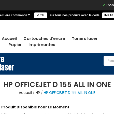
Command
remière commande ? :
-10%
sur tous nos produits avec le code
INK10
Accueil
Cartouches d'encre
Toners laser
Papier
Imprimantes
re
laser
HP OFFICEJET D 155 ALL IN ONE
Accueil
HP
HP OFFICEJET D 155 ALL IN ONE
 Produit Disponible Pour Le Moment