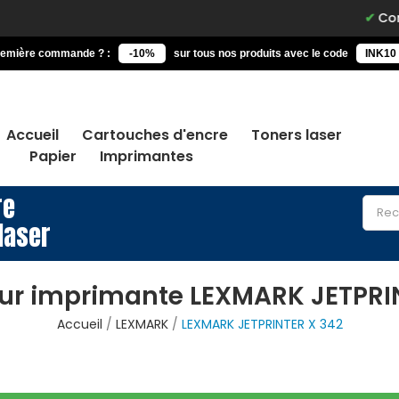
Command
remière commande ? :
-10%
sur tous nos produits avec le code
INK10
Accueil
Cartouches d'encre
Toners laser
Papier
Imprimantes
re
laser
ur imprimante LEXMARK JETPRI
Accueil
LEXMARK
LEXMARK JETPRINTER X 342