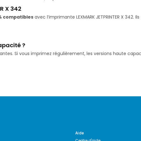
R X 342
% compatibles
avec l’imprimante LEXMARK JETPRINTER X 342. Ils 
apacité ?
isantes. Si vous imprimez régulièrement, les versions haute ca
Aide
Centre d'aide