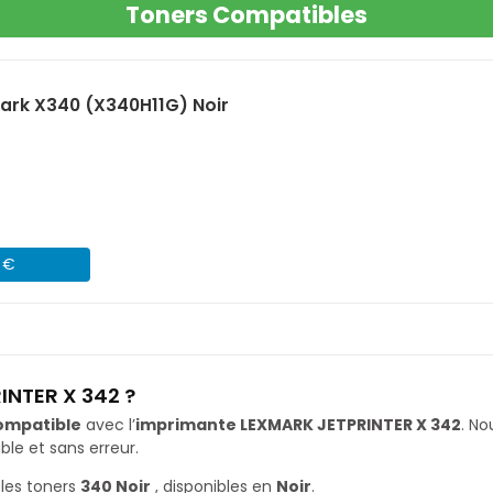
Toners Compatibles
ark X340 (X340H11G) Noir
1 €
INTER X 342 ?
ompatible
avec l’
imprimante LEXMARK JETPRINTER X 342
. N
le et sans erreur.
les toners
340 Noir
, disponibles en
Noir
.