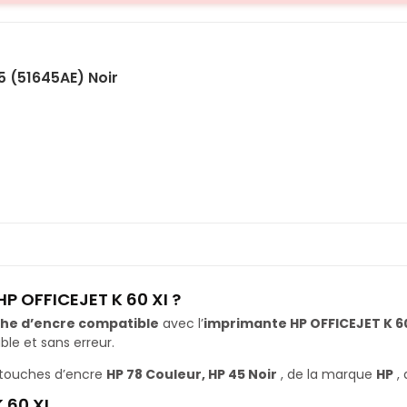
5 (51645AE) Noir
P OFFICEJET K 60 XI ?
he d’encre compatible
avec l’
imprimante HP OFFICEJET K 60
le et sans erreur.
rtouches d’encre
HP 78 Couleur, HP 45 Noir
, de la marque
HP
, 
 60 XI