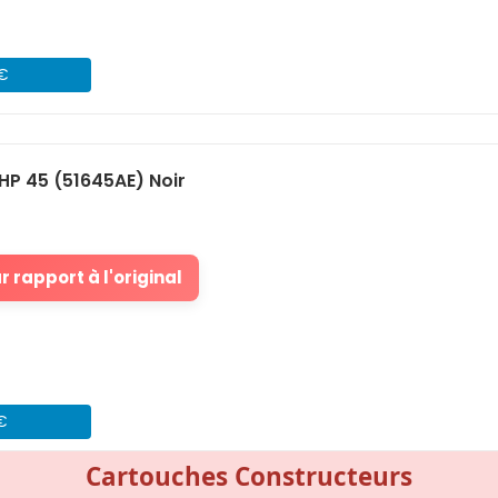
 €
P 45 (51645AE) Noir
 rapport à l'original
 €
Cartouches Constructeurs