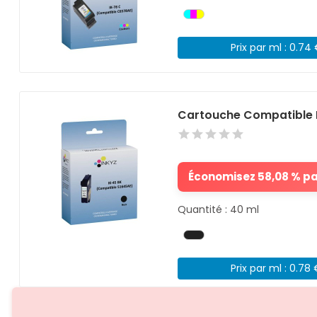
Prix par ml : 0.74
Cartouche Compatible H
Économisez 58,08 % par
Quantité : 40 ml
Prix par ml : 0.78