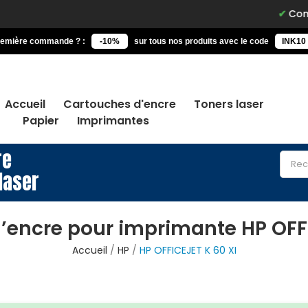
Commandez 
remière commande ? :
-10%
sur tous nos produits avec le code
INK10
Accueil
Cartouches d'encre
Toners laser
Papier
Imprimantes
re
laser
’encre pour imprimante HP OFFI
Accueil
HP
HP OFFICEJET K 60 XI