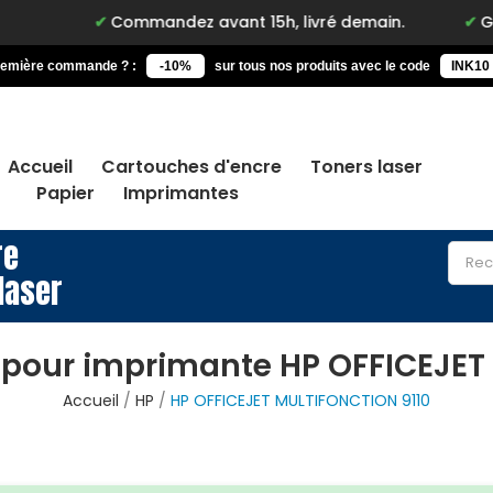
Commandez avant 15h, livré demain.
Garanti
remière commande ? :
-10%
sur tous nos produits avec le code
INK10
Accueil
Cartouches d'encre
Toners laser
Papier
Imprimantes
re
laser
 pour imprimante HP OFFICEJET
Accueil
HP
HP OFFICEJET MULTIFONCTION 9110