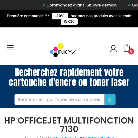
Commandez avant 15h, livré demain.
Gara
Première commande ? :
-10%
sur tous nos produits avec le code
INK10
0
Recherchez rapidement votre
cartouche d'encre ou toner laser
HP OFFICEJET MULTIFONCTION
7130