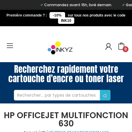
Commandez avant 15h, livré demain.
Gara
Première commande ? :
-10%
sur tous nos produits avec le code
INK10
0
Recherchez rapidement votre
cartouche d'encre ou toner laser
HP OFFICEJET MULTIFONCTION
630