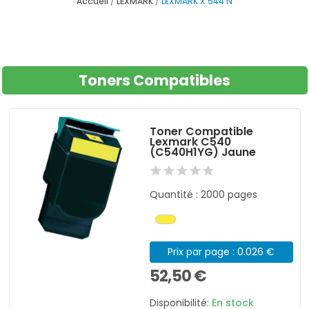
Accueil
LEXMARK
LEXMARK X 544 N
Toners Compatibles
Toner Compatible
Lexmark C540
(C540H1YG) Jaune
Quantité : 2000 pages
Prix par page : 0.026 €
52,50 €
Disponibilité:
En stock