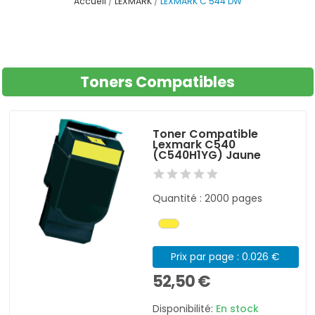
Accueil
LEXMARK
LEXMARK C 544 DW
Toners Compatibles
Toner Compatible
Lexmark C540
(C540H1YG) Jaune
Quantité : 2000 pages
Prix par page : 0.026 €
52,50 €
Disponibilité:
En stock