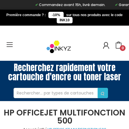
Commandez avant 15h, livré demain.
Garant
Première commande ? :
-10%
sur tous nos produits avec le code
INK10
0
Recherchez rapidement votre
cartouche d'encre ou toner laser
HP OFFICEJET MULTIFONCTION
500