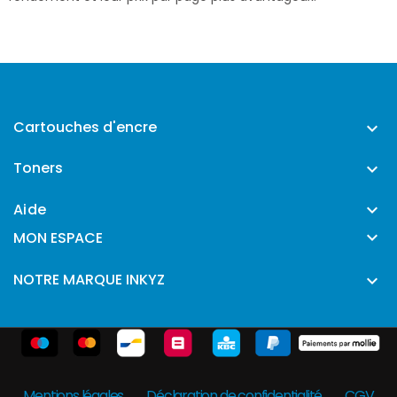
Cartouches d'encre

Toners

Aide


MON ESPACE
NOTRE MARQUE INKYZ

Mentions légales
Déclaration de confidentialité
CGV