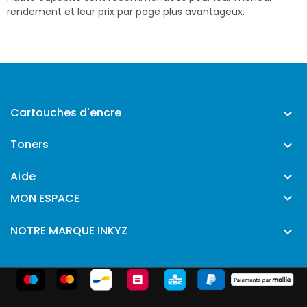
rendement et leur prix par page plus avantageux.
Cartouches d'encre

Toners

Aide


MON ESPACE
NOTRE MARQUE INKYZ
