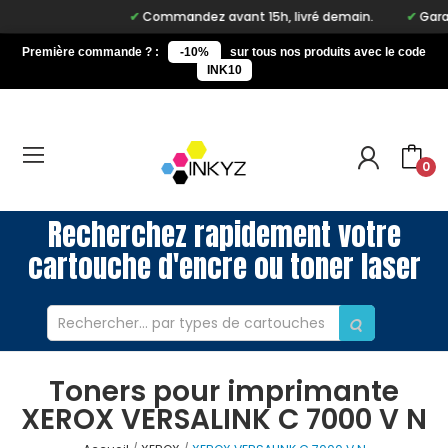
Commandez avant 15h, livré demain.
Garanti
Première commande ? :
-10%
sur tous nos produits avec le code
INK10
0
Recherchez rapidement votre
cartouche d'encre ou toner laser
Toners pour imprimante
XEROX VERSALINK C 7000 V N