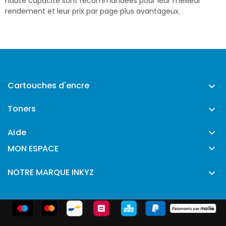
haute capacité sont recommandées pour leur meilleur
rendement et leur prix par page plus avantageux.
Cartouches d'encre

Toners

Aide


MON ESPACE
NOTRE MARQUE INKYZ
