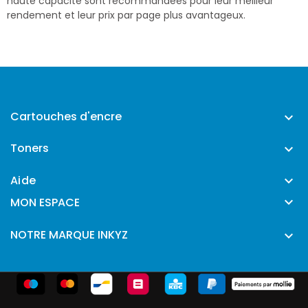
haute capacité sont recommandées pour leur meilleur
rendement et leur prix par page plus avantageux.
Cartouches d'encre

Toners

Aide


MON ESPACE
NOTRE MARQUE INKYZ
