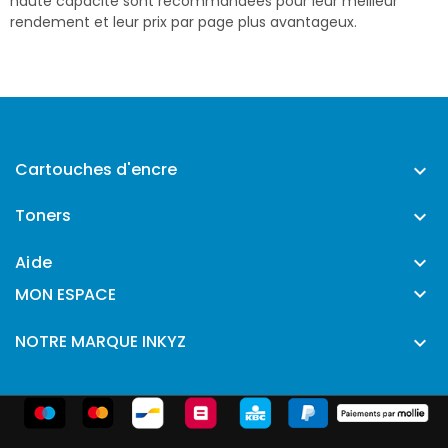
haute capacité sont recommandées pour leur meilleur
rendement et leur prix par page plus avantageux.
Cartouches d'encre

Toners

Aide


MON ESPACE
NOTRE MARQUE INKYZ
