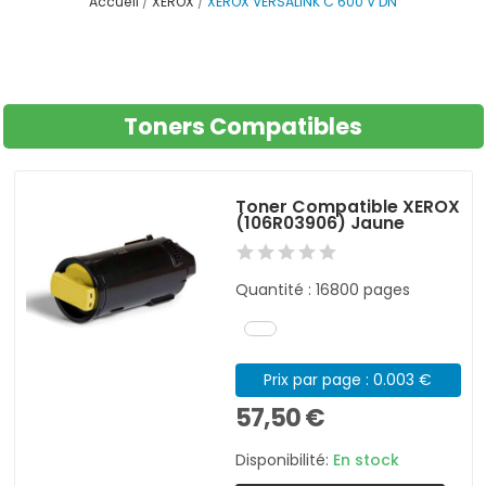
Accueil
XEROX
XEROX VERSALINK C 600 V DN
Toners Compatibles
Toner Compatible XEROX
(106R03906) Jaune
Quantité : 16800 pages
Prix par page : 0.003 €
57,50 €
Disponibilité:
En stock