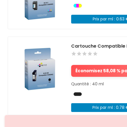
Prix par ml : 0.63
Cartouche Compatible H
Économisez 58,08 % par
Quantité : 40 ml
Prix par ml : 0.78