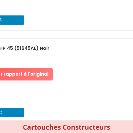
 €
P 45 (51645AE) Noir
 rapport à l'original
 €
Cartouches Constructeurs