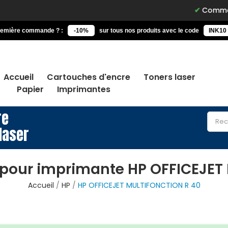
Commandez av
remière commande ? :
-10%
sur tous nos produits avec le code
INK10
Accueil
Cartouches d'encre
Toners laser
Papier
Imprimantes
re
laser
 pour imprimante HP OFFICEJET
Accueil
HP
HP OFFICEJET MULTIFONCTION R 40