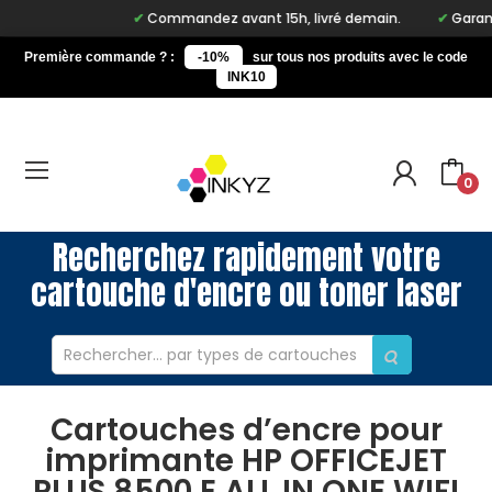
Commandez avant 15h, livré demain.
Garantie
Première commande ? :
-10%
sur tous nos produits avec le code
INK10
0
Recherchez rapidement votre
cartouche d'encre ou toner laser
Cartouches d’encre pour
imprimante HP OFFICEJET
PLUS 8500 E ALL IN ONE WIFI