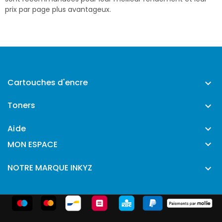
prix par page plus avantageux.
Cartouches d'encre

Toners

Aide


MON ESPACE
NOTRE MARQUE INKYZ
